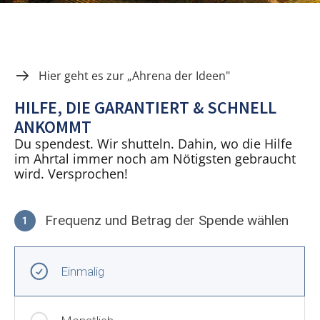
Hier geht es zur „Ahrena der Ideen"
HILFE, DIE GARANTIERT & SCHNELL
ANKOMMT
Du spendest. Wir shutteln. Dahin, wo die Hilfe
im Ahrtal immer noch am Nötigsten gebraucht
wird. Versprochen!
Frequenz und Betrag der Spende wählen
1
Frequenz und Betrag der Spende wählen
Wiederkehrende Intervalle
Einmalig